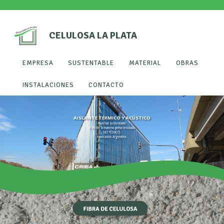
CELULOSA LA PLATA
EMPRESA
SUSTENTABLE
MATERIAL
OBRAS
INSTALACIONES
CONTACTO
AISLANTE TÉRMICO Y ACÚSTICO
Material sustentable
85% de la materia prima reciclada.
NO TÓXICO.
Fabricación Argentina.